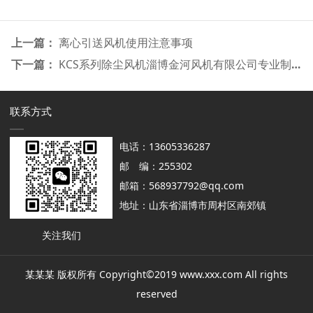
上一篇：
离心引送风机使用注意事项
下一篇：
KCS系列除尘风机淄博金河风机有限公司专业制造
联系方式
电话：13605336287
邮 编：255302
邮箱：568937792@qq.com
地址：山东省淄博市周村区南郊镇
关注我们
某某某 版权所有 Copyright©2019 www.xxx.com All rights
reserved